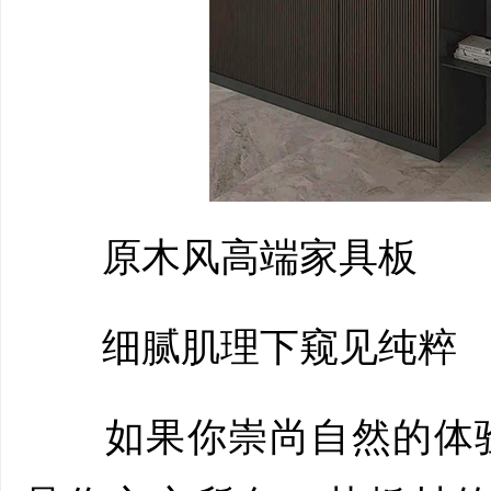
原木风高端家具板
细腻肌理下窥见纯粹
如果你崇尚自然的体验