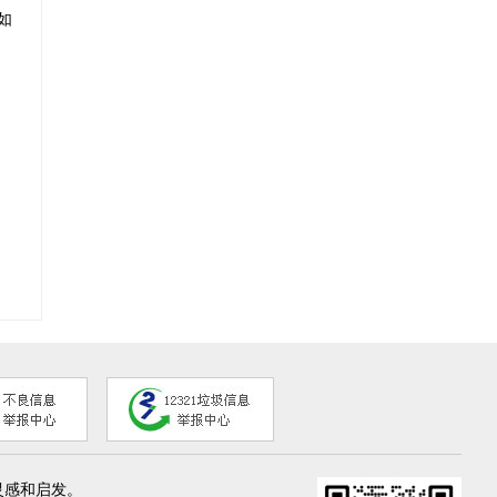
如
灵感和启发。