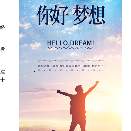
始终
续发
牌建
国十