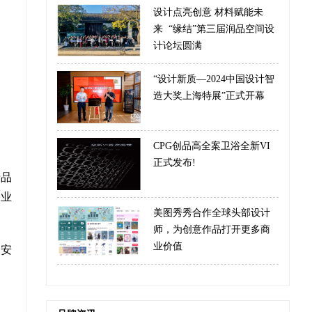
设计点亮创意 材料赋能未
来 “缘结”第三届润品空间设
计论坛圆满
“设计新质—2024中国设计智
造大奖上海特展”正式开幕
CPG创品高全案卫浴全新VI
正式发布!
产品
企业
美图秀秀合作全球头部设计
师，为创意作品打开更多商
业价值
安