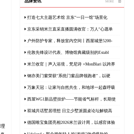
品牌资讯
MORE
打造七大主题艺术馆 京东“一日一馆”场景化
京东采销米兰直采直播圆满收官：万人“心愿单
户外防护专家，释放室内空间丨西屋城堡5200-
伦敦先锋设计代表、博物馆典藏级别的Establ
米兰收官｜声入浴境，梵尼诗 ×MonBlari 以跨界
钢亦美门窗荣获“系统门窗品牌领跑者”，以硬
万象天冠：让家与自然共生，和地球一起森呼吸
西屋WG1新品壁挂炉——节能省气标杆，长期使
双城共话墅居理想 日立少墅派圆桌论坛解锁高
德国唯宝集团亮相2026米兰设计周，以感官体验
品理