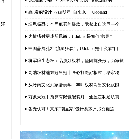
等各
Udoland：那个把年轻人的“发疯”做成爆款的
靠“发疯设计”收编明星“自来水”，Udoland
良好
细思极恐：全网疯买的爆款，竟都出自这同一个
为情绪付费成新风尚，Udoland是如何“收割”
中国品牌扎堆"流量狂欢"，Udoland凭什么靠"自
将军牌生态板：品质好板材，坚固抗变形，为家筑
高端板材选东冠皇冠丨匠心打造好板材，给家稳
从岭南文化到家居美学，丰叶板材闯出文化赋能
万象天冠丨预算有限也能装对，全屋定制避坑真
备受认可！京东“潮品家”设计类家具成交额连