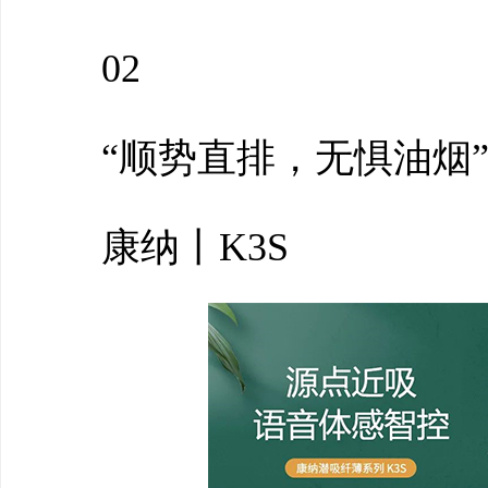
02
“顺势直排，无惧油烟
康纳丨K3S