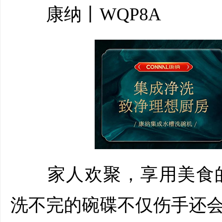
康纳丨WQP8A
家人欢聚，享用美食的
洗不完的碗碟不仅伤手还