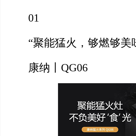
01
“聚能猛火，够燃够美味
康纳丨QG06