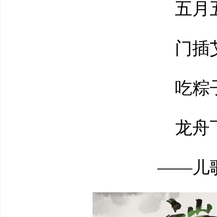
五月五
门插艾
吃粽子
龙舟下
——儿歌