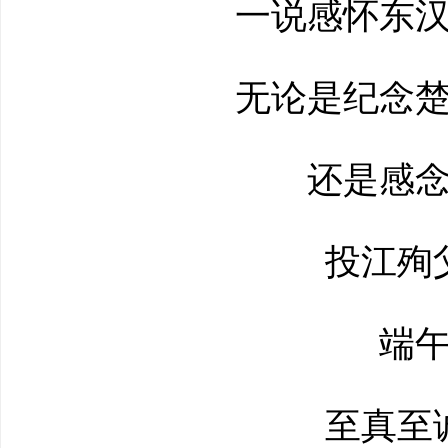
一说感怀东汉
无论是纪念楚
还是感念
投江殉父
端午
至真至诚