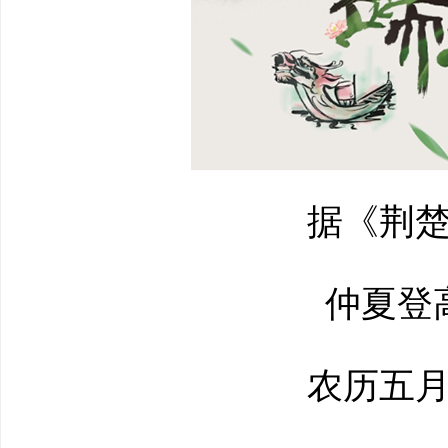
据《荆楚
仲夏登高
农历五月