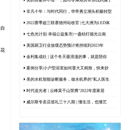
美的答案并不惟一，固司令淋浴房带你找到属于
非凡十年：与时代同行，华帝勇立潮头积极转型
2022赛季超三联赛德州站收官 |七大洲为LED体
把自
七色光计划·幸福公益集市|一盏桔灯循光云南
美国厨卫行业放缓态势预计将持续到2023年
的花
金利集成灶 | 这个冬天最浪漫的事，就是陪你
案例分享|小户型浴室如何显大又精致，快来抄
美的水机智能诊断服务，做水机界的“私人医生
时代追光者 | 云峰莫干山荣膺“2022年度家居
威尔斯专卖店巡礼三十八期 | 懂生活，也懂艺