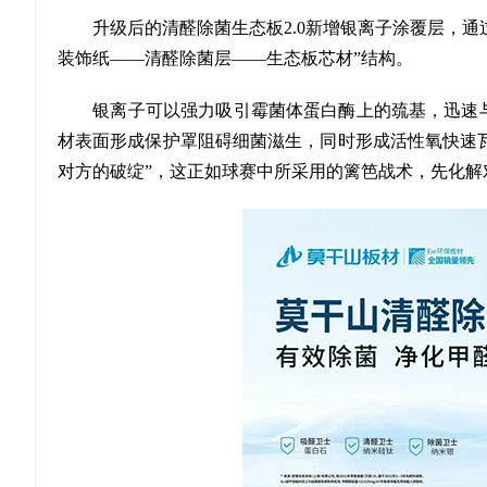
升级后的清醛除菌生态板2.0新增银离子涂覆层，通
装饰纸——清醛除菌层——生态板芯材”结构。
银离子可以强力吸引霉菌体蛋白酶上的巯基，迅速与
材表面形成保护罩阻碍细菌滋生，同时形成活性氧快速
对方的破绽”，这正如球赛中所采用的篱笆战术，先化