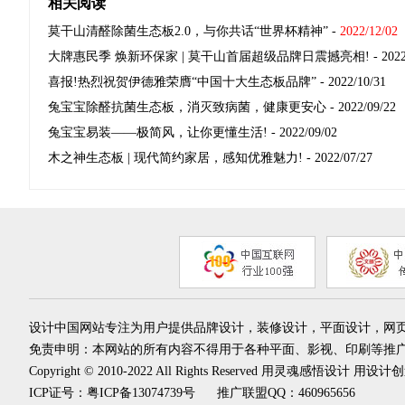
相关阅读
莫干山清醛除菌生态板2.0，与你共话“世界杯精神”
-
2022/12/02
大牌惠民季 焕新环保家 | 莫干山首届超级品牌日震撼亮相!
- 2022
喜报!热烈祝贺伊德雅荣膺“中国十大生态板品牌”
- 2022/10/31
兔宝宝除醛抗菌生态板，消灭致病菌，健康更安心
- 2022/09/22
兔宝宝易装——极简风，让你更懂生活!
- 2022/09/02
木之神生态板 | 现代简约家居，感知优雅魅力!
- 2022/07/27
设计中国网站专注为用户提供品牌设计，装修设计，平面设计，网
免责申明：本网站的所有内容不得用于各种平面、影视、印刷等推
Copyright © 2010-2022 All Rights Reserved 用灵魂感悟设计 用
ICP证号：
粤ICP备13074739号
推广联盟QQ：460965656