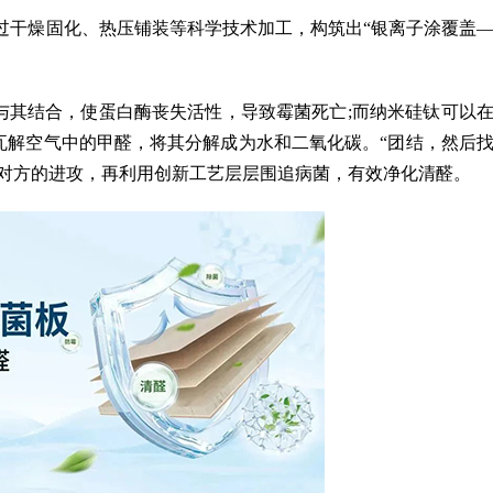
过干燥固化、热压铺装等科学技术加工，构筑出“银离子涂覆盖
其结合，使蛋白酶丧失活性，导致霉菌死亡;而纳米硅钛可以
瓦解空气中的甲醛，将其分解成为水和二氧化碳。“团结，然后
解对方的进攻，再利用创新工艺层层围追病菌，有效净化清醛。