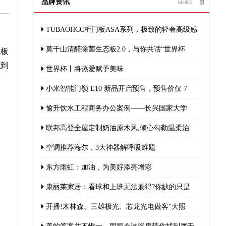
品牌资讯
MORE
——
TUBAOHCC柜门板ASA系列，极致的轻奢高级感
莫干山清醛除菌生态板2.0，与你共话“世界杯
在板
找到
世界杯丨将热爱赋予美味
小米智能门锁 E10 新品开启预售，预售价仅 7
愉升饮水工程商务办公案例——长兴国家大学
联邦高登全屋定制奶油原木风,倾心勾勒温柔治
空调推荐海尔，3大神器解呼吸难题
东方雨虹：加油，为美好添亮增彩
康丽莱家居：看球和上班无法兼得?你缺的只是
开播!木林森、三雄极光、芯龙光电做客“大照