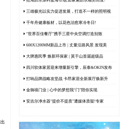
抢滩防水涂料蓝海市场,碧家索防水顺势而发!
三雄极光以实力促进发展，打造不一样的照明视
千年舟健康板材，以花色治愈寒冷冬日!
“世界百佳餐厅”携手三星中央空调打造别致
600X1200MM新品上市 | 丈量沿路风景 发现美
大牌惠民季 焕新环保家 | 莫干山首届超级品
四川软体家居迎来增量新引擎，辰泰&OKIN发布
打响品牌战略攻坚战 卡昂家居全新展厅焕新升
金御禧门业 | 心中的梦想我“门”陪你实现
安吉尔净水器“提价不提质”遭媒体质疑!专家
不出