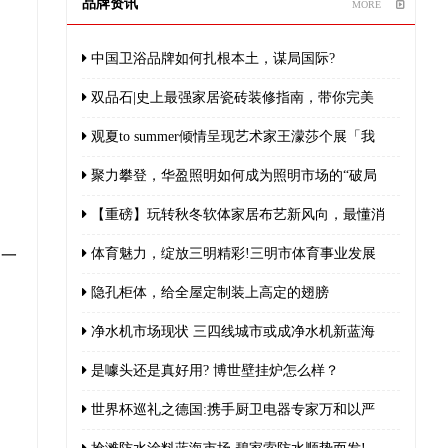
品牌资讯
MORE
中国卫浴品牌如何扎根本土，谋局国际?
双品石|史上最强家居瓷砖装修指南，带你完美
观夏to summer倾情呈现艺术家王濛莎个展「我
聚力攀登，华盈照明如何成为照明市场的“破局
【重磅】玩转秋冬软体家居布艺新风向，最懂消
体育魅力，绽放三明精彩!三明市体育事业发展
，一
隐孔柜体，给全屋定制装上高定的翅膀
净水机市场现状 三四线城市或成净水机新蓝海
是噱头还是真好用? 博世壁挂炉怎么样？
世界杯巡礼之德国:携手厨卫电器专家万和以严