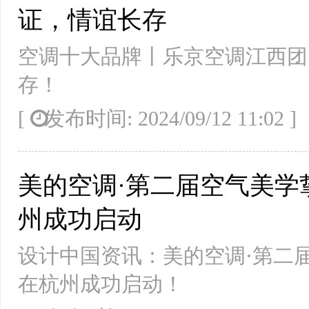
证，情谊长存
空调十大品牌丨乐京空调江西团
存！
[
发布时间: 2024/09/12 11:02
美的空调·第二届空气美学
州成功启动
设计中国资讯：美的空调·第二
在杭州成功启动！