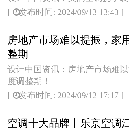
[
发布时间: 2024/09/13 13:43
房地产市场难以提振，家
整期
设计中国资讯：房地产市场难以
度调整期！
[
发布时间: 2024/09/12 17:17
空调十大品牌丨乐京空调