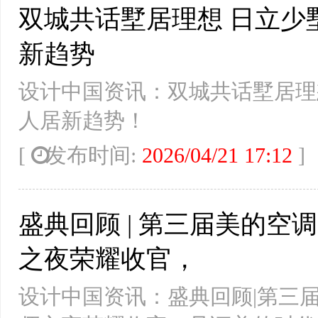
双城共话墅居理想 日立少
新趋势
设计中国资讯：双城共话墅居理
人居新趋势！
[
发布时间:
2026/04/21 17:12
盛典回顾 | 第三届美的
之夜荣耀收官，
设计中国资讯：盛典回顾|第三